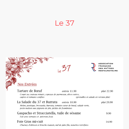
Le 37
‎
Notre Carte :
‎